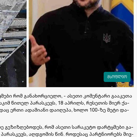
მსოფლიო
­ბი რომ გა­ნა­ხორ­ცი­ე­ლო, - ასე­თი კო­მენ­ტა­რი გა­ა­კე­თა
­სკიმ წი­თელ პა­რას­კევს, 18 აპ­რილს, რუ­სე­თის მიერ ქა­
­დაც ერთი ადა­მი­ა­ნი და­ი­ღუ­პა, ხოლო 100-ზე მეტი და­
 გე­ზი­ზღე­ბო­დეს, რომ ასე­თი სა­რა­კე­ტო დარ­ტყმე­ბი გა­
 პა­რას­კევს, აღ­დგო­მის წინ. რო­დე­საც პარტნი­ო­რებს მივ­