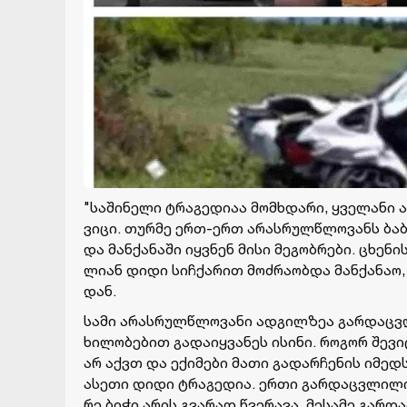
"სა­ში­ნე­ლი ტრა­გე­დი­აა მომ­ხდა­რი, ყვე­ლა­ნი
ვიცი. თურ­მე ერთ-ერთ არას­რულ­წლო­ვანს ბა­ბუ­ა
და მან­ქა­ნა­ში იყ­ვნენ მისი მე­გობ­რე­ბი. ცხე­ნ
ლი­ან დიდი სიჩ­ქა­რით მოძ­რა­ობ­და მან­ქა­ნაო,
დან.
სამი არას­რულ­წლო­ვა­ნი ად­გილ­ზეა გარ­დაც­ვლი
ხი­ლო­ბე­ბით გა­და­იყ­ვა­ნეს ისი­ნი. რო­გორ შე­ვი
არ აქვთ და ექი­მე­ბი მათი გა­დარ­ჩე­ნის იმედს ი
ასე­თი დიდი ტრა­გე­დია. ერთი გარ­დაც­ვლი­ლი, 
რე ბიჭი არის გვა­რად წვე­რა­ვა, მე­სა­მე გარ­დ