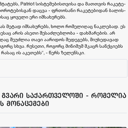
ტა­ტებს, Patriot სის­ტე­მე­ბის­თვი­სა და მათ­თვის რა­კე­ტე­
ო­რო­ტე­ბის­გან დაც­ვა - ფრთო­სა­ნი რა­კე­ტე­ბი­დან ბა­ლის­
საც ყო­ვე­ლი ერი იმ­სა­ხუ­რებს.
ს მე­ტად იმ­სა­ხუ­რებს, ხოლო რო­მე­ლი­ღაც ნაკ­ლე­ბად. ეს
­დე­საც არის ასე­თი შე­საძ­ლებ­ლო­ბა - დახ­მა­რე­ბის. არ
აც შე­უძ­ლია თავი აა­რი­დოს შე­დე­გებს, მი­უ­ხე­და­ვად
­გორც სხვა. რუ­სე­თი, რო­გორც მი­ნი­მუმ მკაცრ სან­ქცი­ებს
 რა­საც ის აკე­თებს“, - წერს ზე­ლენ­სკი.
 გვარი საქართველოში - რომელია
ს მონაცემები