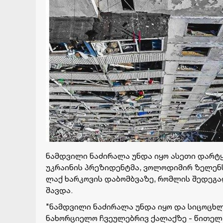
ნამ­დვი­ლი ნა­ძი­რა­ლა უნდა იყო ასე­თი დარ­ტყმე
უკ­რა­ი­ნის პრე­ზი­დენ­ტმა, ვო­ლო­დი­მირ ზე­ლენ
ლაქ ხარ­კო­ვის და­ბომბვა­ზე, რომ­ლის შე­დე­გა
შავ­და.
"ნამ­დვი­ლი ნა­ძი­რა­ლა უნდა იყო და სი­ცო­ცხლე
ნა­ხორ­ცი­ე­ლო ჩვე­უ­ლებ­რივ ქა­ლაქ­ზე - წი­თელ