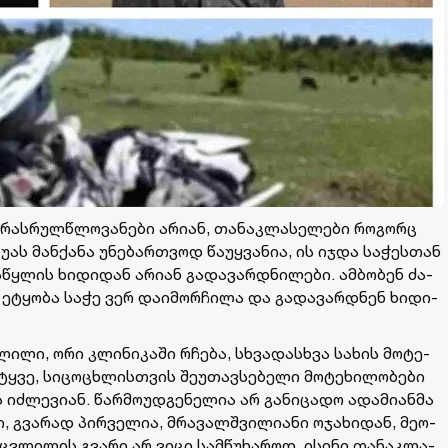
 არას­რულ­წლო­ვა­ნე­ბი არი­ან, თა­ნაკ­ლა­სე­ლე­ბი რო­გორც
ს მან­ქა­ნა უნე­ბარ­თვოდ წა­უყ­ვა­ნია, ის იჯდა სა­ჭეს­თან
ის­წყლის ხი­დი­დან არი­ან გა­და­ვარ­დნი­ლე­ბი. ამ­ბო­ბენ ძა­
 ეტყო­ბა საჭე ვერ და­ი­მორ­ჩი­ლა და გა­და­ვარ­დნენ ხი­დი­
­ლი, ორი კლი­ნი­კა­ში რჩე­ბა, სხვა­დას­ხვა სა­ხის მო­ტე­
­ტყვე, სი­ცო­ცხლის­თვის შე­უ­თავ­სე­ბე­ლი მო­ტე­ხი­ლო­ბე­ბი
ძ­ლე­ვი­ან. წარ­მო­უდ­გე­ნე­ლია არ გა­ნი­ცა­დო ადა­მი­ან­მა
გვა­რად პირ­ვე­ლია, მრა­ვალ­შვი­ლი­ა­ნი ოჯა­ხი­დან, მე­ო­
აც­ვლი­ლის გვა­რი არ ვიცი სამ­წუ­ხა­როდ. ისი­ნი თა­ნაკ­ლა­