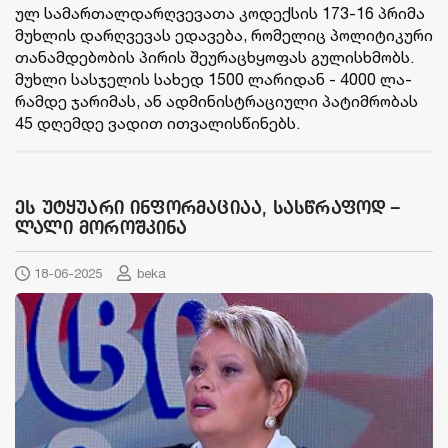
ულ სა­მარ­თალ­დარ­ღვე­ვა­თა კო­დექ­სის 173-16 პრი­მა
მუხ­ლის დარ­ღვე­ვას ედა­ვე­ბა, რო­მე­ლიც პო­ლი­ტი­კუ­რი
თა­ნამ­დე­ბო­ბის პი­რის შე­უ­რა­ცხყო­ფას გუ­ლის­ხმობს.
მუხ­ლი სას­ჯე­ლის სა­ხედ 1500 ლა­რი­დან - 4000 ლა­
რამ­დე ჯა­რი­მას, ან ად­მი­ნის­ტრა­ცი­უ­ლი პა­ტიმ­რო­ბას
45 დღემ­დე ვა­დით ით­ვა­ლის­წი­ნებს.
ეს უტყუარი ინფორმაციაა, სასწრაფოდ –
ლალი მოროშკინა
18-06-2025
beka