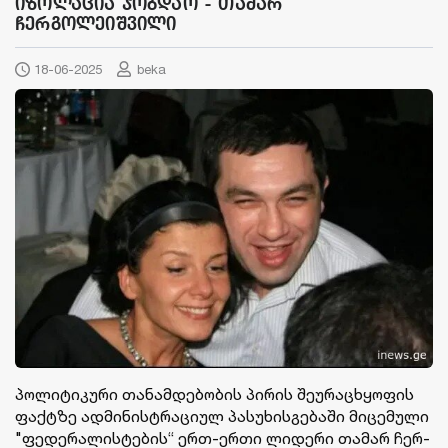
იზოლაცია ჯობდაო - თამარ
ჩერგოლეიშვილი
18-06-2025
beka
პო­ლი­ტი­კუ­რი თა­ნამ­დე­ბო­ბის პი­რის შე­უ­რა­ცხყო­ფის
ფაქ­ტზე ად­მი­ნის­ტრა­ცი­ულ პა­სუ­ხის­გე­ბა­ში მი­ცე­მუ­ლი
"ფე­დე­რა­ლის­ტე­ბის“ ერთ-ერთი ლი­დე­რი თა­მარ ჩერ­