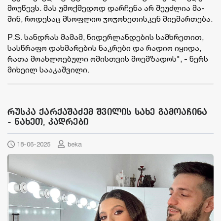
მო­უ­წევს. მას უმოქ­მე­დოდ დარ­ჩე­ნა არ შე­უძ­ლია მა­
შინ, რო­დე­საც მსოფ­ლიო ჯო­ჯო­ხე­თის­კენ მი­ე­მარ­თე­ბა.
P.S. სან­დრას მა­მამ, ნი­დერ­ლან­დე­ბის სამ­ხრე­თით,
სას­წრა­ფო დახ­მა­რე­ბის ნაკ­რე­ბი და რა­დიო იყი­და,
რათა მო­ახ­ლო­ე­ბუ­ლი ომის­თვის მო­ემ­ზა­დოს", - წერს
მი­ხე­ილ სა­ა­კაშ­ვი­ლი.
რუსკა ქარქაშაძემ შვილის სახე გამოაჩინა
- ნახეთ, კადრები
18-06-2025
beka