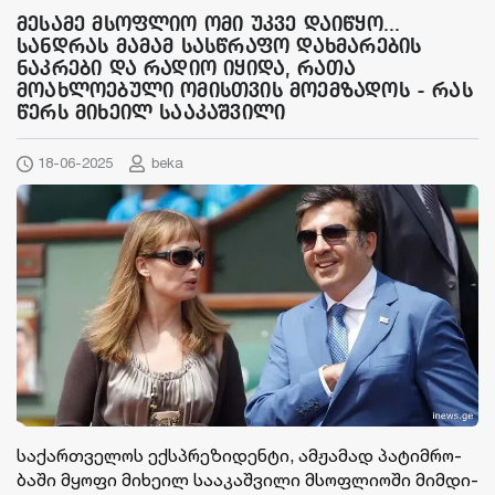
მესამე მსოფლიო ომი უკვე დაიწყო...
სანდრას მამამ სასწრაფო დახმარების
ნაკრები და რადიო იყიდა, რათა
მოახლოებული ომისთვის მოემზადოს - რას
წერს მიხეილ სააკაშვილი
18-06-2025
beka
სა­ქარ­თვე­ლოს ექ­სპრე­ზი­დენ­ტი, ამ­ჟა­მად პა­ტიმ­რო­
ბა­ში მყო­ფი მი­ხე­ილ სა­ა­კაშ­ვი­ლი მსოფ­ლი­ო­ში მიმ­დი­