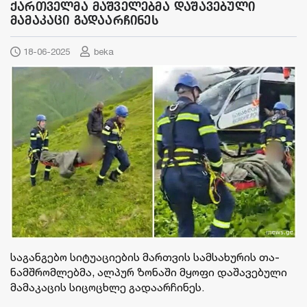
ქართველმა მაშველებმა დაშავებული
მამაკაცი გადაარჩინეს
18-06-2025
beka
სა­გან­გე­ბო სი­ტუ­ა­ცი­ე­ბის მარ­თვის სამ­სა­ხუ­რის თა­
ნამ­შრომ­ლებ­მა, ალ­პურ ზო­ნა­ში მყო­ფი და­შა­ვე­ბუ­ლი
მა­მა­კა­ცის სი­ცო­ცხლე გა­და­არ­ჩი­ნეს.