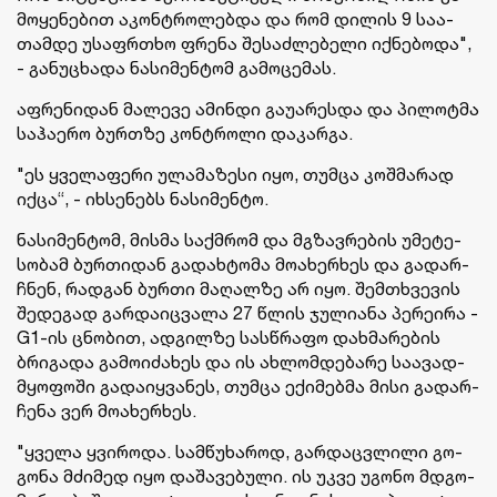
მო­ყე­ნე­ბით აკონ­ტრო­ლებ­და და რომ დი­ლის 9 სა­ა­
თამ­დე უსაფრ­თხო ფრე­ნა შე­საძ­ლე­ბე­ლი იქ­ნე­ბო­და",
- გა­ნუ­ცხა­და ნა­სი­მენ­ტომ გა­მო­ცე­მას.
აფ­რე­ნი­დან მა­ლე­ვე ამინ­დი გა­უ­ა­რეს­და და პი­ლოტ­მა
სა­ჰა­ე­რო ბურთზე კონ­ტრო­ლი და­კარ­გა.
"ეს ყვე­ლა­ფე­რი ულა­მა­ზე­სი იყო, თუმ­ცა კოშ­მა­რად
იქცა“, - იხ­სე­ნებს ნა­სი­მენ­ტო.
ნა­სი­მენ­ტომ, მის­მა საქმრომ და მგზავ­რე­ბის უმე­ტე­
სო­ბამ ბურ­თი­დან გა­დახ­ტო­მა მო­ა­ხერ­ხეს და გა­დარ­
ჩნენ, რად­გან ბურ­თი მა­ღალ­ზე არ იყო. შემ­თხვე­ვის
შე­დე­გად გარ­და­იც­ვა­ლა 27 წლის ჯუ­ლი­ა­ნა პე­რე­ი­რა -
G1-ის ცნო­ბით, ად­გილ­ზე სას­წრა­ფო დახ­მა­რე­ბის
ბრი­გა­და გა­მო­ი­ძა­ხეს და ის ახ­ლომ­დე­ბა­რე სა­ა­ვად­
მყო­ფო­ში გა­და­იყ­ვა­ნეს, თუმ­ცა ექი­მებ­მა მისი გა­დარ­
ჩე­ნა ვერ მო­ა­ხერ­ხეს.
"ყვე­ლა ყვი­რო­და. სამ­წუ­ხა­როდ, გარ­დაც­ვლი­ლი გო­
გო­ნა მძი­მედ იყო და­შა­ვე­ბუ­ლი. ის უკვე უგო­ნო მდგო­