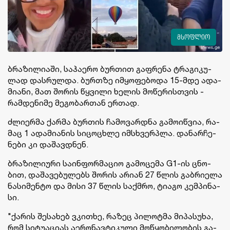
მსოფლიო
ბრა­ზი­ლი­ა­ში, სა­ჰა­ე­რო ბურ­თით გაფ­რე­ნა ტრა­გი­კუ­
ლად დას­რულ­და. ბურთზე იმ­ყო­ფე­ბო­და 15-მდე ადა­
მი­ა­ნი, მათ შო­რის წყვი­ლი ხე­ლის მო­წე­რის­თვის -
რამ­დე­ნი­მე მე­გო­ბარ­თან ერ­თად.
ძლი­ერ­მა ქარ­მა ბურ­თის ჩა­მო­ვარ­დნა გა­მო­იწ­ვია, რა­
მაც 1 ადა­მი­ა­ნის სი­ცო­ცხლე იმ­სხვერ­პლა. და­ნარ­ჩე­
ნე­ბი კი და­შავ­დნენ.
ბრა­ზი­ლი­უ­რი სა­ინ­ფორ­მა­ციო გა­მო­ცე­მა G1-ის ცნო­
ბით, და­შა­ვე­ბუ­ლებს შო­რის არი­ან 27 წლის გაბ­რი­ე­ლა
ნა­სი­მენ­ტო და მისი 37 წლის საქმრო, ტი­ა­გო კემ­პი­ნა­
სი.
"ქა­რის შე­სა­ხებ ვკი­თხე, რა­ზეც პი­ლოტ­მა მი­პა­სუ­ხა,
რომ სი­ტუ­ა­ცი­ას აე­რო­ნავ­ტი­კუ­ლი მო­წყო­ბი­ლო­ბის გა­