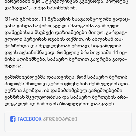
მა­რე­ო­ბა­ში იყო... ტკი­ვი­ლის­გან კვნე­სო­და. პი­ლო­ტიც
და­შავ­და",- თქვა ნა­სი­მენ­ტომ.
G1-ის ცნო­ბით, 11 მგზავ­რის სა­ა­ვად­მყო­ფო­ში გა­დაყ­
ვა­ნა გახ­და სა­ჭი­რო, ყვე­ლა მათ­გან­მა ავა­რი­უ­ლი
დაშ­ვე­ბი­სას მსუ­ბუ­ქი და­ზი­ა­ნე­ბე­ბი მი­ი­ღო. გარ­დაც­
ვლი­ლი პე­რე­ი­რას ოჯა­ხის თქმით, ის ახ­ლა­ხან და­
ქორ­წინ­და და მე­უღ­ლეს­თან ერ­თად, სიყ­ვა­რუ­ლის
დღის აღ­სა­ნიშ­ნა­ვად, რო­მე­ლიც ბრა­ზი­ლი­ა­ში 14 ივ­
ნისს აღი­ნიშ­ნე­ბა, სა­ჰა­ე­რო ბურ­თით გაფ­რე­ნა გა­და­
წყვი­ტა.
გა­მომ­ძი­ებ­ლებ­მა და­ად­გი­ნეს, რომ სა­ჰა­ე­რო ბურ­თის
პი­ლოტს მხო­ლოდ კერ­ძო ფრე­ნე­ბის შეს­რუ­ლე­ბის ლი­
ცენ­ზია ჰქონ­და. ის და­მამ­ძი­მე­ბელ გა­რე­მო­ე­ბებ­ში
გან­ზრახ მკვლე­ლო­ბი­სა და სა­ჰა­ე­რო ბურ­თე­ბის არა­
ლე­გა­ლუ­რად მარ­თვის ბრალ­დე­ბით და­ა­კა­ვეს.
FACEBOOK
კომენტარები