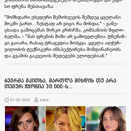
სო ფრე­ნა შეს­თა­ვა­ზა.
"მომ­ხდა­რი უბე­დუ­რი შემ­თხვე­ვის შემ­დეგ ყვე­ლა­ნი
შოკ­ში ვართ... ზუს­ტად არ ვიცი, რა მოხ­და," - გა­ნუ­
ცხა­და გა­მო­ცე­მას მირ­კო კრძიჩ­მა, კომ­პა­ნი­ის მფლო­
ბელ­მა, - "მას ფრე­ნის შიში არ გა­მო­უვ­ლე­ნია. ტრე­ნინ­
გი გა­ი­ა­რა, რა­საც ტრა­გე­დია მოჰ­ყვა. ყვე­ლა აღ­ჭურ­
ვი­ლო­ბის ტექ­ნი­კუ­რი ინ­სპექ­ტი­რე­ბა მიმ­დი­ნა­რე­ობს
და გვა­მის გაკ­ვე­თის შე­დე­გებს ელო­დე­ბი­ან."
ბევრმა მკითხა, მართლა მიხდის თუ არა
თემურ ჭყონია 30 000-ს...
07-06-2025
beka