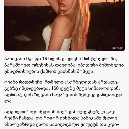
პა­ნი­კა­ში მყო­ფი 19 წლის გო­გოგ­ნა მონ­ტე­ნეგ­რო­ში,
პა­რა­შუ­ტით ფრე­ნი­სას და­ი­ღუ­პა. უბე­დუ­რი შემ­თხვე­ვა
უსაფრ­თხო­ე­ბის ქამ­რის გახ­სნას მოჰ­ყვა.
ტი­ა­ნა რა­დო­ნი­ჩი, რო­მე­ლიც სერ­ბე­თი­დან არ­და­დე­
გებ­ზე იმ­ყო­ფე­ბო­და, 160 ფუტ­ზე მეტი სი­მაღ­ლი­დან,
ად­რი­ა­ტი­კის ზღვა­ში ჩა­ვარ­დნის შემ­დეგ გარ­და­იც­ვა­
ლა.
ად­გი­ლობ­რი­ვი მე­დი­ის მიერ გა­მოქ­ვეყ­ნე­ბულ კად­
რებ­ში ჩან­და, თუ რო­გორ იხ­სნი­და პა­ნი­კა­ში მყო­ფი
ახალ­გაზ­რდა ქალი სა­სი­ცო­ცხლო ჟი­ლეტს და ცდი­