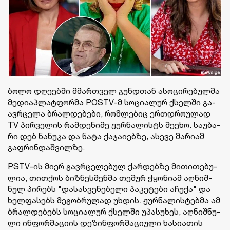
ბოლო დღე­ებ­ში მმარ­თველ გუნდთან ასო­ცი­რე­ბულ­მა
მე­დი­აპ­ლატ­ფორ­მა POSTV-მ სო­ცი­ა­ლურ ქსელ­ში გა­
ავ­რცე­ლა ბრალ­დე­ბე­ბი, რომ­ლე­ბიც ერ­თდრო­უ­ლად
TV პირ­ვე­ლის რამ­დე­ნი­მე ჟურ­ნა­ლისტს შე­ე­ხო. სა­უ­ბა­
რი დებ ნა­ნუ­კა და ნატა ქა­ჯა­ი­ებ­ზე, ასე­ვე მა­რი­ამ
გაფ­რინ­დაშ­ვილ­ზე.
PSTV-ის მიერ გავ­რცე­ლე­ბულ ქარ­დებ­ზე მი­თი­თე­ბუ­
ლია, თით­ქოს ბიზ­ნეს­მენ­მა თე­მურ ჭყო­ნი­ამ აღ­ნიშ­
ნულ პი­რებს "და­სას­ვე­ნე­ბე­ლი პა­კე­ტე­ბი აჩუ­ქა" და
ხელ­ფა­სებს მე­გობ­რუ­ლად უხ­დის. ჟურ­ნა­ლის­ტებ­მა ამ
ბრალ­დე­ბებს სო­ცი­ა­ლურ ქსელ­ში უპა­სუ­ხეს, აღ­ნიშ­ნუ­
ლი ინ­ფორ­მა­ცი­ის დე­ზინ­ფორ­მა­ცი­უ­ლი ხა­სი­ა­თის