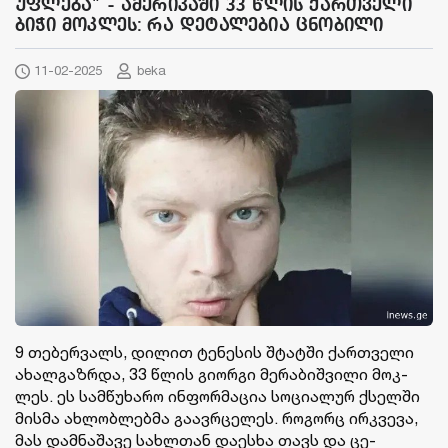
უფლება" - ამერიკაში 33 წლის ქართველი
ბიჭი მოკლეს: რა დეტალებია ცნობილი
11-02-2025
beka
9 თე­ბერ­ვალს, დი­ლით ტე­ნე­სის შტატ­ში ქარ­თვე­ლი
ახალ­გაზ­რდა, 33 წლის გი­ორ­გი მე­რა­ბიშ­ვი­ლი მოკ­
ლეს. ეს სამ­წუ­ხა­რო ინ­ფორ­მა­ცია სო­ცი­ა­ლურ ქსელ­ში
მის­მა ახ­ლობ­ლებ­მა გა­ავ­რცე­ლეს. რო­გორც ირ­კვე­ვა,
მას დამ­ნა­შა­ვე სახ­ლთან და­ეს­ხა თავს და ცე­