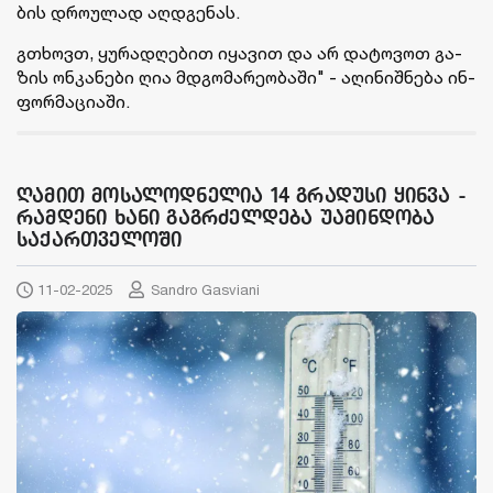
ბის დრო­უ­ლად აღ­დგე­ნას.
გთხოვთ, ყუ­რა­დღე­ბით იყა­ვით და არ და­ტო­ვოთ გა­
ზის ონ­კა­ნე­ბი ღია მდგო­მა­რე­ო­ბა­ში" - აღი­ნიშ­ნე­ბა ინ­
ფორ­მა­ცი­ა­ში.
ღამით მოსალოდნელია 14 გრადუსი ყინვა -
რამდენი ხანი გაგრძელდება უამინდობა
საქართველოში
11-02-2025
Sandro Gasviani