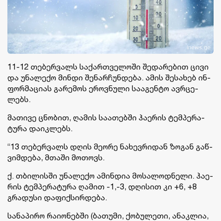
11-12 თე­ბერ­ვალს სა­ქარ­თვე­ლო­ში შე­და­რე­ბით ცივი
და უნა­ლე­ქო მინ­დი შე­ნარ­ჩუნ­დე­ბა. ამის შე­სა­ხებ ინ­
ფორ­მა­ცი­ას გა­რე­მოს ეროვ­ნუ­ლი სა­ა­გენ­ტო ავ­რცე­
ლებს.
მა­თი­ვე ცნო­ბით, ღა­მის სა­ა­თებ­ში ჰა­ე­რის ტემ­პე­რა­
ტუ­რა და­იკ­ლებს.
“13 თე­ბერვალს დღის მე­ო­რე ნა­ხევ­რი­დან ზო­გან გაწ­
ვიმ­დე­ბა, მთა­ში მო­თოვს.
ქ. თბი­ლის­ში უნა­ლე­ქო ამინ­დია მო­სა­ლოდ­ნე­ლი. ჰა­ე­
რის ტემ­პე­რა­ტუ­რა ღა­მით -1,-3, დღი­სით კი +6, +8
გრა­დუ­სი და­ფიქ­სირ­დე­ბა.
სა­ნა­პი­რო რა­ი­ო­ნებ­ში (ბა­თუ­მი, ქო­ბუ­ლე­თი, ანაკ­ლია,