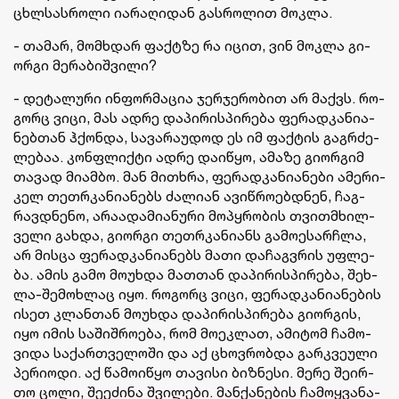
ცხლსას­რო­ლი ია­რა­ღი­დან გას­რო­ლით მოკ­ლა.
- თა­მარ, მომ­ხდარ ფაქ­ტზე რა იცით, ვინ მოკ­ლა გი­
ორ­გი მე­რა­ბიშ­ვი­ლი?
- დე­ტა­ლუ­რი ინ­ფორ­მა­ცია ჯერ­ჯე­რო­ბით არ მაქვს. რო­
გორც ვიცი, მას ადრე და­პი­რის­პი­რე­ბა ფე­რად­კა­ნი­ა­
ნებ­თან ჰქონ­და, სა­ვა­რა­უ­დოდ ეს იმ ფაქ­ტის გაგ­რძე­
ლე­ბაა. კონ­ფლიქ­ტი ადრე და­ი­წყო, ამა­ზე გი­ორ­გიმ
თა­ვად მი­ამ­ბო. მან მი­თხრა, ფე­რად­კა­ნი­ა­ნე­ბი ამე­რი­
კელ თეთრკა­ნი­ა­ნებს ძა­ლი­ან ავიწ­რო­ებ­დნენ, ჩაგ­
რავ­დნე­ნო, არა­ა­და­მი­ა­ნუ­რი მო­პყრო­ბის თვითმხილ­
ვე­ლი გახ­და, გი­ორ­გი თეთრკა­ნი­ანს გა­მო­ე­სარ­ჩლა,
არ მის­ცა ფე­რად­კა­ნი­ა­ნებს მათი და­ჩაგ­ვრის უფ­ლე­
ბა. ამის გამო მო­უხ­და მათ­თან და­პი­რის­პი­რე­ბა, შეხ­
ლა-შე­მოხ­ლაც იყო. რო­გორც ვიცი, ფე­რად­კა­ნი­ა­ნე­ბის
ისეთ კლან­თან მო­უხ­და და­პი­რის­პი­რე­ბა გი­ორ­გის,
იყო იმის სა­შიშ­რო­ე­ბა, რომ მო­ეკ­ლათ, ამი­ტომ ჩა­მო­
ვი­და სა­ქარ­თვე­ლო­ში და აქ ცხოვ­რობ­და გარ­კვე­უ­ლი
პე­რი­ო­დი. აქ წა­მო­ი­წყო თა­ვი­სი ბიზ­ნე­სი. მერე შე­ირ­
თო ცოლი, შე­ე­ძი­ნა შვი­ლე­ბი. მან­ქა­ნე­ბის ჩა­მოყ­ვა­ნა-