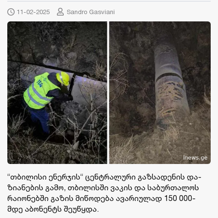
11-02-2025
Sandro Gasviani
“თბი­ლი­სი ენერ­ჯის“ ცენ­ტრა­ლუ­რი გაზ­სა­დე­ნის და­
ზი­ა­ნე­ბის გამო, თბი­ლის­ში ვა­კის და სა­ბურ­თა­ლოს
რა­ი­ო­ნებ­ში გა­ზის მი­წო­დე­ბა ავა­რი­უ­ლად 150 000-
მდე აბო­ნენტს შე­უ­წყდა.