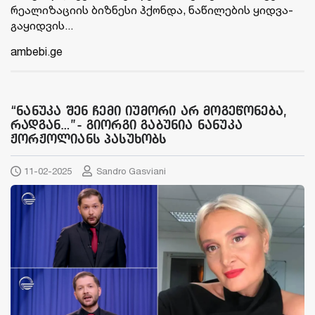
რე­ა­ლი­ზა­ცი­ის ბიზ­ნე­სი ჰქონ­და, ნა­წი­ლე­ბის ყიდ­ვა-
გა­ყიდ­ვის...
ambebi.ge
“ნანუკა შენ ჩემი იუმორი არ მოგეწონება,
რადგან…”- გიორგი გაბუნია ნანუკა
ჟორჟოლიანს პასუხობს
11-02-2025
Sandro Gasviani