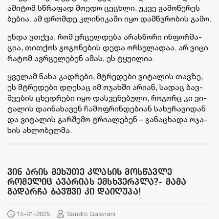
ამი­ტომ სწრა­ფად მო­ე­დო ცე­ცხლი. უკვე გა­მო­წე­რეს
ბე­ბია. ამ დრომ­დე კლი­ნი­კა­ში იყო დამ­წვრო­ბის გამო.
უნდა ვთქვა, რომ ვრცელ­დე­ბა არას­წო­რი ინ­ფორ­მა­
ცია, თით­ქოს გო­გო­ნე­ბის დედა ორ­სუ­ლა­დაა. არ ვიცი
რა­ტომ ავ­რცე­ლე­ბენ ამას, ეს ტყუ­ი­ლია.
ყვე­ლამ ნახა კად­რე­ბი, მტრე­დე­ბი ვი­ტა­ლის თავ­ზე,
ეს მტრე­დე­ბი დღე­საც იმ ოჯახ­ში არი­ან, სა­დაც ბავ­
შვე­ბის ცხედ­რე­ბი იყო დას­ვე­ნე­ბუ­ლი, რო­გორც კი ვი­
ტა­ლის და­ი­ნა­ხა­ვენ ჩა­მოფ­რინ­დე­ბი­ან სა­ხუ­რა­ვი­დან
და ვი­ტა­ლის გარ­შე­მო ტრი­ა­ლე­ბენ – განაცხადა ოჯა­
ხის ახ­ლო­ბე­ლმა.
ვინ არის მეხუთე კლასის მოსწავლე
რომელიც ავარიას ემსხვერპლა?- მამა
გადარჩა ბავშვი კი დაიღუპა!
15-01-2025
Sandro Gasviani